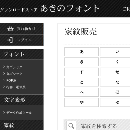
あ
い
き
く
角ゴシック
す
せ
丸ゴシック
POP系
と
な
行書・毛筆系
へ
ほ
や
ゆ
データ作成ツール