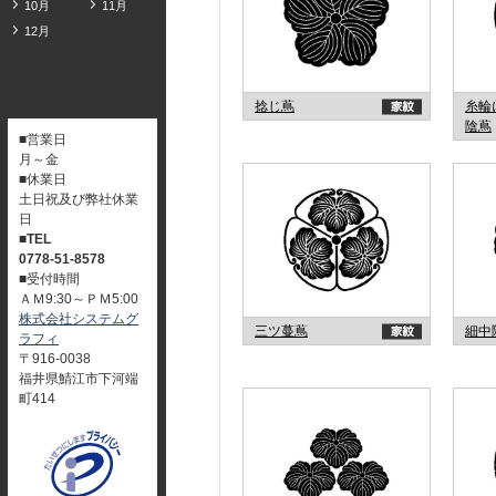
10月
11月
12月
捻じ蔦
糸輪
陰蔦
■営業日
月～金
■休業日
土日祝及び弊社休業
日
■TEL
0778-51-8578
■受付時間
ＡＭ9:30～ＰＭ5:00
株式会社システムグ
三ツ蔓蔦
細中
ラフィ
〒916-0038
福井県鯖江市下河端
町414