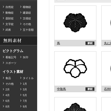
自然紋
植物紋
動物紋
建築紋
器財紋
文様紋
文字紋
その他
武将
五十音順
蔦
丸に
ピクトグラム
看板記号
矢印
スポーツ
イラスト素材
食品
タイトル
その他
1月
中陰蔦
石持
2月
3月
4月
5月
6月
7月
8月
9月