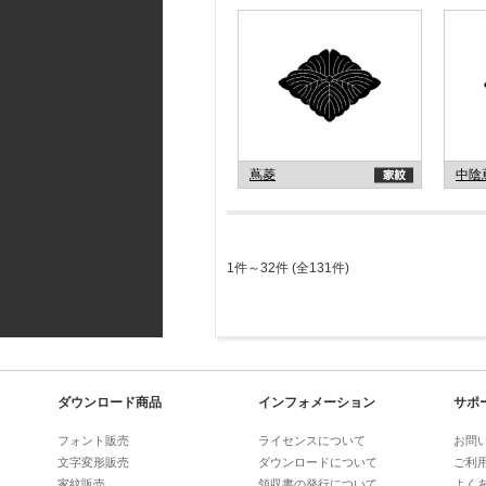
蔦菱
中陰
1件～32件 (全131件)
ダウンロード商品
インフォメーション
サポ
フォント販売
ライセンスについて
お問
文字変形販売
ダウンロードについて
ご利
家紋販売
領収書の発行について
よく