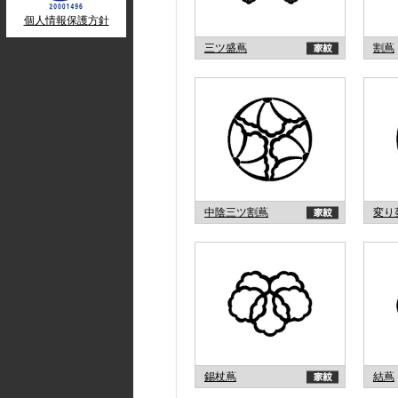
個人情報保護方針
三ツ盛蔦
割蔦
中陰三ツ割蔦
変り
錫杖蔦
結蔦