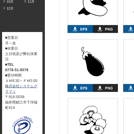
10月
11月
12月
■営業日
月～金
■休業日
土日祝及び弊社休業
日
■TEL
0778-51-8578
■受付時間
ＡＭ9:30～ＰＭ5:00
株式会社システムグ
ラフィ
〒916-0038
福井県鯖江市下河端
町414