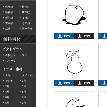
自然紋
植物紋
動物紋
建築紋
器財紋
文様紋
文字紋
その他
武将
五十音順
ピクトグラム
看板記号
矢印
スポーツ
イラスト素材
食品
タイトル
その他
1月
2月
3月
4月
5月
6月
7月
8月
9月