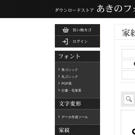
角ゴシック
丸ゴシック
POP系
行書・毛筆系
データ作成ツール