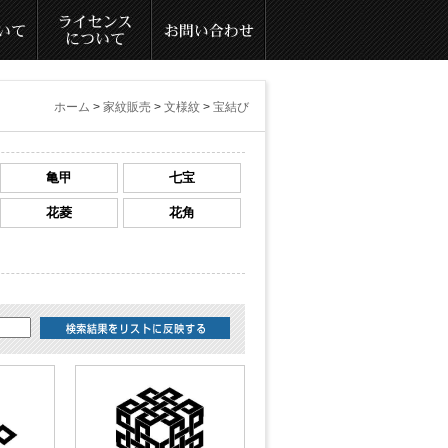
ホーム
>
家紋販売
>
文様紋
>
宝結び
亀甲
七宝
花菱
花角