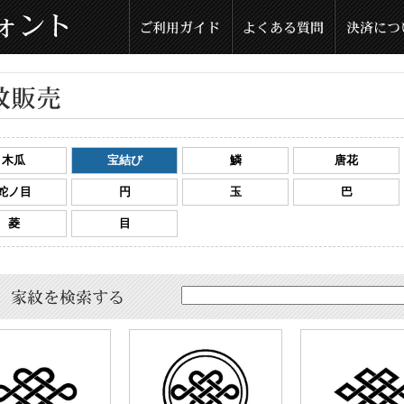
木瓜
宝結び
鱗
唐花
蛇ノ目
円
玉
巴
菱
目