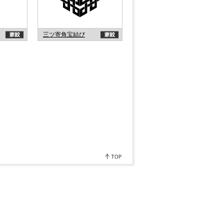
三ツ寄角宝結び