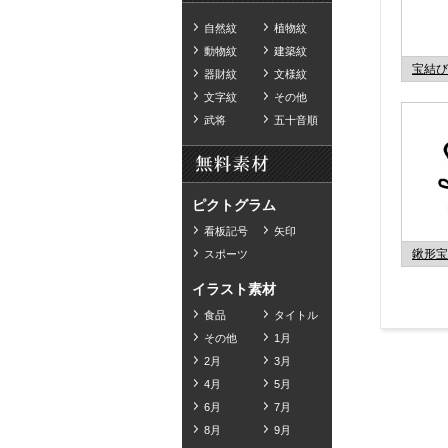
自然紋
植物紋
動物紋
建築紋
宝結び
器財紋
文様紋
文字紋
その他
武将
五十音順
ピクトグラム
看板記号
矢印
鍬形宝
スポーツ
イラスト素材
食品
タイトル
その他
1月
2月
3月
4月
5月
6月
7月
8月
9月