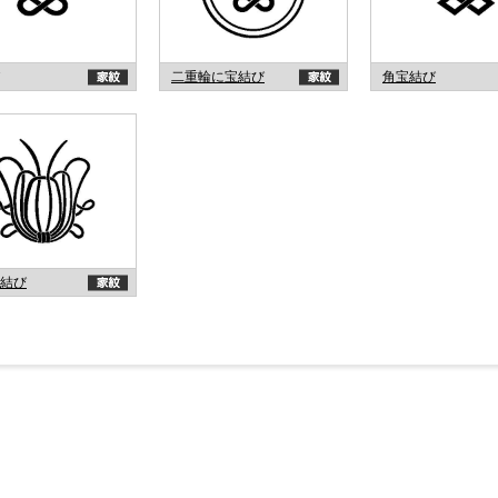
二重輪に宝結び
角宝結び
結び