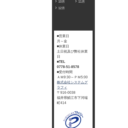
10月
11月
12月
■営業日
月～金
■休業日
土日祝及び弊社休業
日
■TEL
0778-51-8578
■受付時間
ＡＭ9:30～ＰＭ5:00
株式会社システムグ
ラフィ
〒916-0038
福井県鯖江市下河端
町414