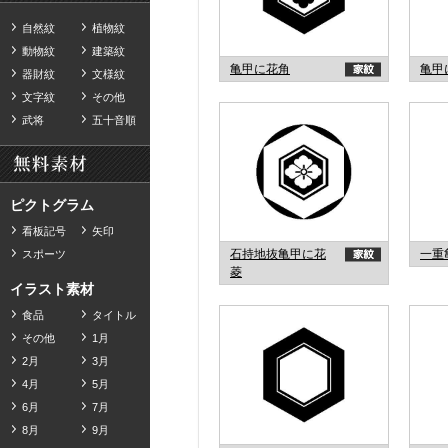
自然紋
植物紋
動物紋
建築紋
亀甲に花角
亀甲
器財紋
文様紋
文字紋
その他
武将
五十音順
ピクトグラム
看板記号
矢印
石持地抜亀甲に花
一重
スポーツ
菱
イラスト素材
食品
タイトル
その他
1月
2月
3月
4月
5月
6月
7月
8月
9月