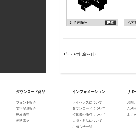
組合割亀甲
六方
1件～32件 (全42件)
ダウンロード商品
インフォメーション
サポ
フォント販売
ライセンスについて
お問
文字変形販売
ダウンロードについて
ご利
家紋販売
領収書の発行について
よく
無料素材
決済・返品について
お知らせ一覧