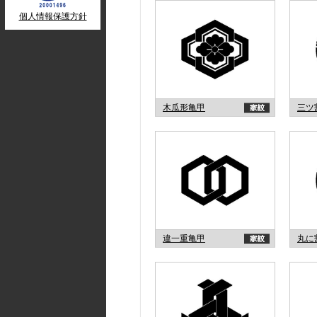
個人情報保護方針
木瓜形亀甲
三ツ
違一重亀甲
丸に