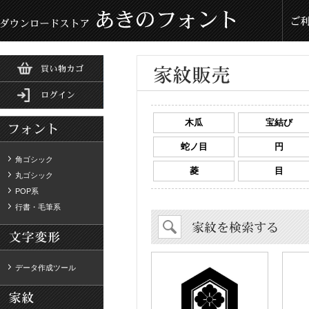
木瓜
宝結び
蛇ノ目
円
角ゴシック
菱
目
丸ゴシック
POP系
行書・毛筆系
データ作成ツール