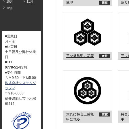
10月
11月
亀甲
反り
12月
■営業日
月～金
■休業日
土日祝及び弊社休業
三ツ盛亀甲に花菱
三ツ
日
■TEL
0778-51-8578
■受付時間
ＡＭ9:30～ＰＭ5:00
株式会社システムグ
ラフィ
〒916-0038
福井県鯖江市下河端
町414
太丸に持合三盛亀
持合
甲に花菱
甲