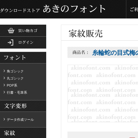
糸輪蛇の目式梅
角ゴシック
丸ゴシック
POP系
行書・毛筆系
データ作成ツール