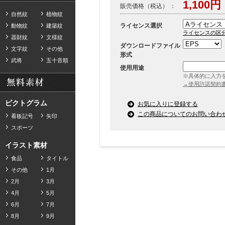
1,100円
販売価格（税込） ：
自然紋
植物紋
ライセンス選択
動物紋
建築紋
ライセンスの区
器財紋
文様紋
ダウンロードファイル
文字紋
その他
形式
武将
五十音順
使用用途
※具体的に入力
→使用許諾契約
ピクトグラム
お気に入りに登録する
この商品についてのお問い合わ
看板記号
矢印
スポーツ
イラスト素材
食品
タイトル
その他
1月
2月
3月
4月
5月
6月
7月
8月
9月