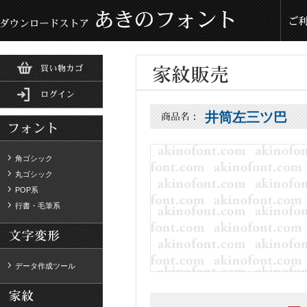
井筒左三ツ巴
角ゴシック
丸ゴシック
POP系
行書・毛筆系
データ作成ツール