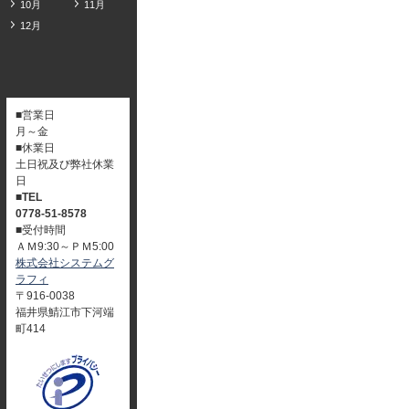
10月
11月
12月
■営業日
月～金
■休業日
土日祝及び弊社休業
日
■TEL
0778-51-8578
■受付時間
ＡＭ9:30～ＰＭ5:00
株式会社システムグ
ラフィ
〒916-0038
福井県鯖江市下河端
町414