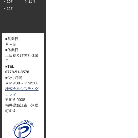
10月
11月
12月
■営業日
月～金
■休業日
土日祝及び弊社休業
日
■TEL
0778-51-8578
■受付時間
ＡＭ9:30～ＰＭ5:00
株式会社システムグ
ラフィ
〒916-0038
福井県鯖江市下河端
町414