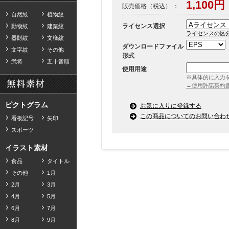
1,100円
販売価格（税込） ：
自然紋
植物紋
ライセンス選択
動物紋
建築紋
ライセンスの区
器財紋
文様紋
ダウンロードファイル
文字紋
その他
形式
武将
五十音順
使用用途
※具体的に入力
→使用許諾契約
ピクトグラム
お気に入りに登録する
この商品についてのお問い合わ
看板記号
矢印
スポーツ
イラスト素材
食品
タイトル
その他
1月
2月
3月
4月
5月
6月
7月
8月
9月