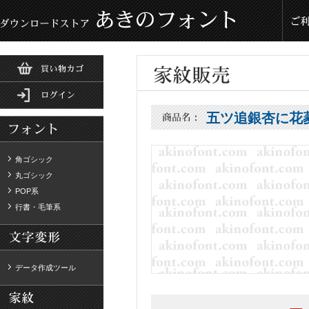
五ツ追銀杏に花
角ゴシック
丸ゴシック
POP系
行書・毛筆系
データ作成ツール