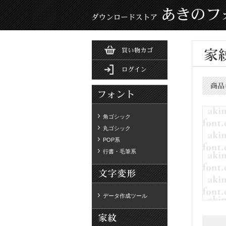
角ゴシック
丸ゴシック
POP系
行書・毛筆系
データ作成ツール