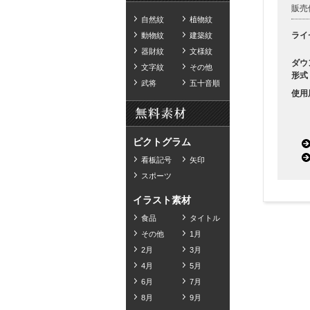
販売
自然紋
植物紋
ライ
動物紋
建築紋
器財紋
文様紋
ダウ
文字紋
その他
形式
武将
五十音順
使用
ピクトグラム
看板記号
矢印
スポーツ
イラスト素材
食品
タイトル
その他
1月
2月
3月
4月
5月
6月
7月
8月
9月