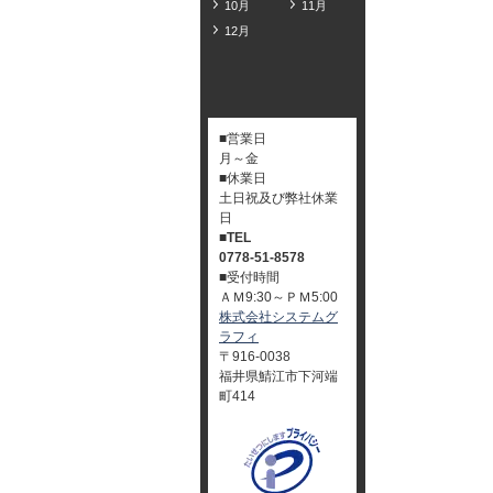
10月
11月
12月
■営業日
月～金
■休業日
土日祝及び弊社休業
日
■TEL
0778-51-8578
■受付時間
ＡＭ9:30～ＰＭ5:00
株式会社システムグ
ラフィ
〒916-0038
福井県鯖江市下河端
町414